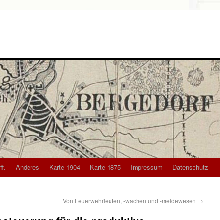
ff.
Anderes
Karte 1904
Karte 1875
Impressum
Datenschutz
Von Feuerwehrleuten, -wachen und -meldewesen
→