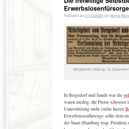
Die freiwillige Selbst
Erwerbslosenfürsorge
Publiziert am
21/12/2020
von
Bernd Rein
Bergedorfer Zeitung, 13. Dezembe
In Bergedorf und Sande war die
vo
waren niedrig, die Preise schossen i
Unterstützung mehr (siehe hierzu
B
Erwerbslosenfürsorge sollte dem en
der Staat (Hamburg resp. Preußen) u