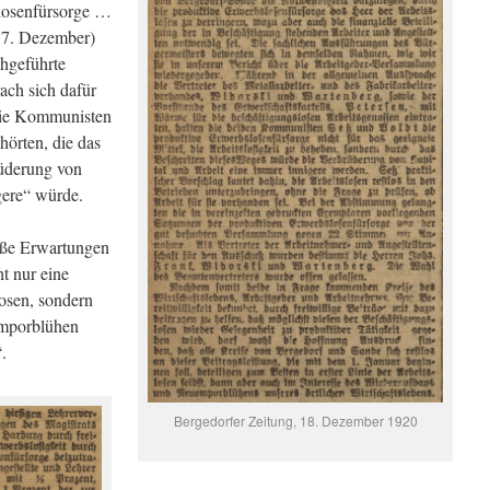
slosenfürsorge …
 17. Dezember)
hgeführte
ch sich dafür
 die Kommunisten
hörten, die das
rüderung von
gere“ würde.
roße Erwartungen
ht nur eine
osen, sondern
mporblühen
.
Bergedorfer Zeitung, 18. Dezember 1920