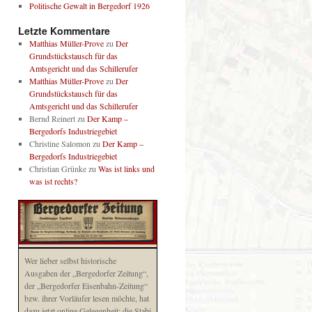
Politische Gewalt in Bergedorf 1926
Letzte Kommentare
Matthias Müller-Prove
zu
Der
Grundstückstausch für das
Amtsgericht und das Schillerufer
Matthias Müller-Prove
zu
Der
Grundstückstausch für das
Amtsgericht und das Schillerufer
Bernd Reinert
zu
Der Kamp –
Bergedorfs Industriegebiet
Christine Salomon
zu
Der Kamp –
Bergedorfs Industriegebiet
Christian Grünke
zu
Was ist links und
was ist rechts?
Wer lieber selbst historische
Ausgaben der „Bergedorfer Zeitung“,
der „Bergedorfer Eisenbahn-Zeitung“
bzw. ihrer Vorläufer lesen möchte, hat
dazu jetzt online Gelegenheit: die Stabi