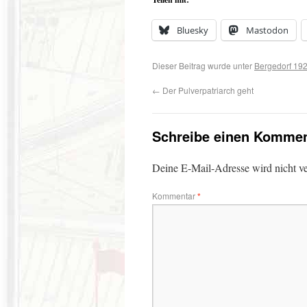
Bluesky
Mastodon
Dieser Beitrag wurde unter
Bergedorf 19
←
Der Pulverpatriarch geht
Schreibe einen Kommen
Deine E-Mail-Adresse wird nicht ver
Kommentar
*