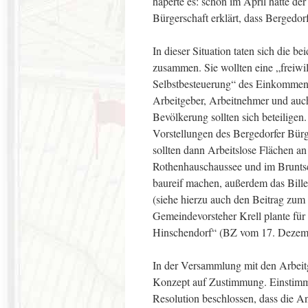
haperte es: schon im April hatte de
Bürgerschaft erklärt, dass Bergedor
In dieser Situation taten sich die 
zusammen. Sie wollten eine „freiwil
Selbstbesteuerung“ des Einkommens
Arbeitgeber, Arbeitnehmer und auch
Bevölkerung sollten sich beteiligen
Vorstellungen des Bergedorfer Bürg
sollten dann Arbeitslose Flächen an
Rothenhauschaussee und im Brunts
baureif machen, außerdem das Bill
(siehe hierzu auch den Beitrag zum
Gemeindevorsteher Krell plante fü
Hinschendorf“ (BZ vom 17. Dezem
In der Versammlung mit den Arbeitg
Konzept auf Zustimmung. Einstimm
Resolution beschlossen, dass die 