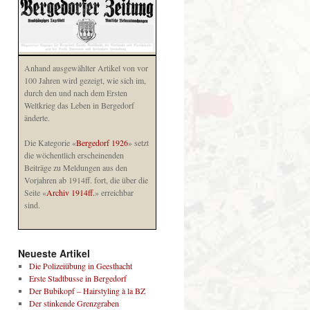
Anhand ausgewählter Artikel von vor
100 Jahren wird gezeigt, wie sich im,
durch den und nach dem Ersten
Weltkrieg das Leben in Bergedorf
änderte.
Die Kategorie «
Bergedorf 1926
» setzt
die wöchentlich erscheinenden
Beiträge zu Meldungen aus den
Vorjahren ab 1914ff. fort, die über die
Seite «
Archiv 1914ff.
» erreichbar
sind.
Neueste Artikel
Die Polizeiübung in Geesthacht
Erste Stadtbusse in Bergedorf
Der Bubikopf – Hairstyling à la BZ
Der stinkende Grenzgraben