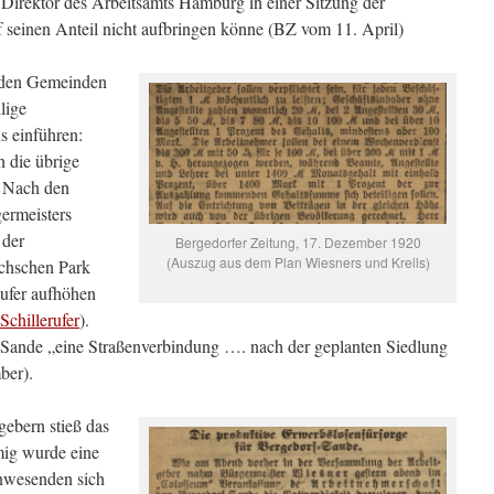
r Direktor des Arbeitsamts Hamburg in einer Sitzung der
f seinen Anteil nicht aufbringen könne (BZ vom 11. April)
beiden Gemeinden
lige
 einführen:
 die übrige
. Nach den
ermeisters
 der
Bergedorfer Zeitung, 17. Dezember 1920
(Auszug aus dem Plan Wiesners und Krells)
chschen Park
eufer aufhöhen
Schillerufer
).
r Sande „eine Straßenverbindung …. nach der geplanten Siedlung
ber).
ebern stieß das
ig wurde eine
Anwesenden sich