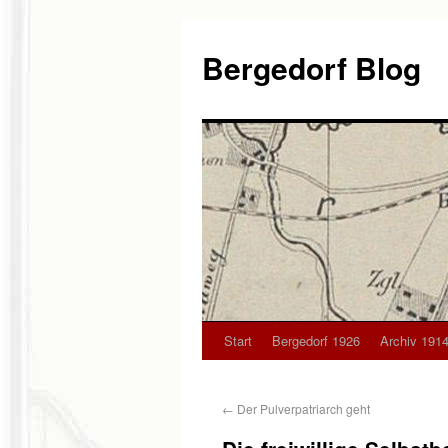
Bergedorf Blog
Start
Bergedorf 1926
Archiv 1914
←
Der Pulverpatriarch geht