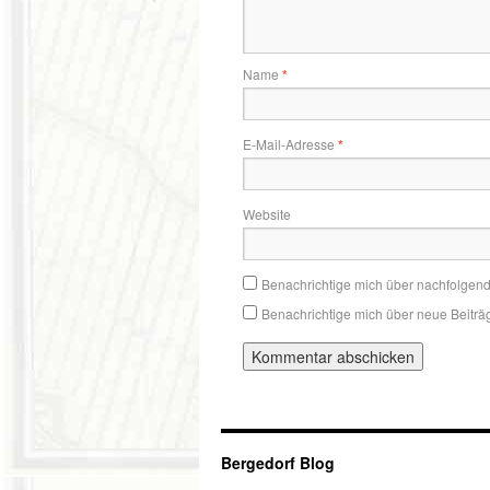
Name
*
E-Mail-Adresse
*
Website
Benachrichtige mich über nachfolgen
Benachrichtige mich über neue Beiträg
Bergedorf Blog