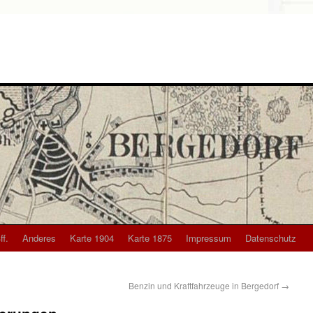
ff.
Anderes
Karte 1904
Karte 1875
Impressum
Datenschutz
Benzin und Kraftfahrzeuge in Bergedorf
→