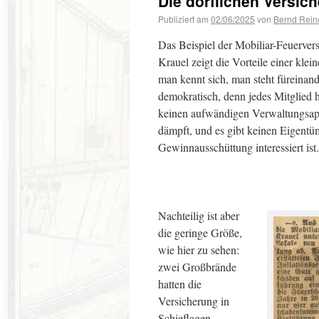
Die dörflichen Versic
Publiziert am
02/06/2025
von
Bernd Rein
Das Beispiel der Mobiliar-Feuerver
Krauel zeigt die Vorteile einer klei
man kennt sich, man steht füreinand
demokratisch, denn jedes Mitglied 
keinen aufwändigen Verwaltungsapp
dämpft, und es gibt keinen Eigentüm
Gewinnausschüttung interessiert ist.
Nachteilig ist aber
die geringe Größe,
wie hier zu sehen:
zwei Großbrände
hatten die
Versicherung in
Schieflagen