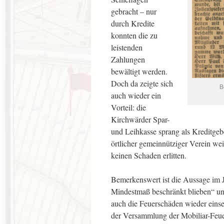
gebracht – nur
durch Kredite
konnten die zu
leistenden
Zahlungen
bewältigt werden.
Doch da zeigte sich
B
auch wieder ein
Vorteil: die
Kirchwärder Spar-
und Leihkasse sprang als Kreditgebe
örtlicher gemeinnütziger Verein we
keinen Schaden erlitten.
Bemerkenswert ist die Aussage im Ja
Mindestmaß beschränkt blieben“ un
auch die Feuerschäden wieder einse
der Versammlung der Mobiliar-Feue