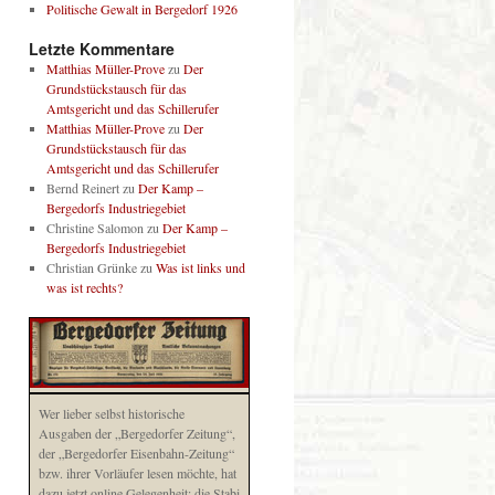
Politische Gewalt in Bergedorf 1926
Letzte Kommentare
Matthias Müller-Prove
zu
Der
Grundstückstausch für das
Amtsgericht und das Schillerufer
Matthias Müller-Prove
zu
Der
Grundstückstausch für das
Amtsgericht und das Schillerufer
Bernd Reinert
zu
Der Kamp –
Bergedorfs Industriegebiet
Christine Salomon
zu
Der Kamp –
Bergedorfs Industriegebiet
Christian Grünke
zu
Was ist links und
was ist rechts?
Wer lieber selbst historische
Ausgaben der „Bergedorfer Zeitung“,
der „Bergedorfer Eisenbahn-Zeitung“
bzw. ihrer Vorläufer lesen möchte, hat
dazu jetzt online Gelegenheit: die Stabi