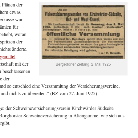
n Plänen der
ltern etwas
erkasse war
ämien für
eliebt, woran
pritzen der
ichts änderte.
gemittel
,
rtschaft mit der
Bergedorfer Zeitung, 2. Mai 1925
u beschlossenen
e der
und so entschied eine Versammlung der Versicherungsvereine,
 und nichts zu übereilen.“ (BZ vom 27. Juni 1925)
ge: der Schweineversicherungsverein Kirchwärder-Südseite
-Borghorster Schweineversicherung in Altengamme, wie sich aus
rgibt.