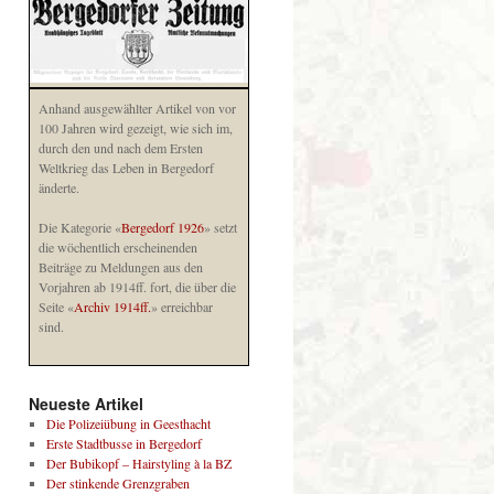
Anhand ausgewählter Artikel von vor
100 Jahren wird gezeigt, wie sich im,
durch den und nach dem Ersten
Weltkrieg das Leben in Bergedorf
änderte.
Die Kategorie «
Bergedorf 1926
» setzt
die wöchentlich erscheinenden
Beiträge zu Meldungen aus den
Vorjahren ab 1914ff. fort, die über die
Seite «
Archiv 1914ff.
» erreichbar
sind.
Neueste Artikel
Die Polizeiübung in Geesthacht
Erste Stadtbusse in Bergedorf
Der Bubikopf – Hairstyling à la BZ
Der stinkende Grenzgraben