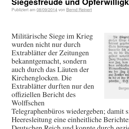
Siegesfreude und Opferwilligk
Publiziert am
08/09/2014
von
Bernd Reinert
Militärische Siege im Krieg
wurden nicht nur durch
Extrablätter der Zeitungen
bekanntgemacht, sondern
auch durch das Läuten der
Kirchenglocken. Die
Extrablätter durften nur den
Berged
offiziellen Bericht des
Wolffschen
Telegraphenbüros wiedergeben; damit si
Heeresleitung eine einheitliche Bericht
Deutschen Reich und konnte durch geziel