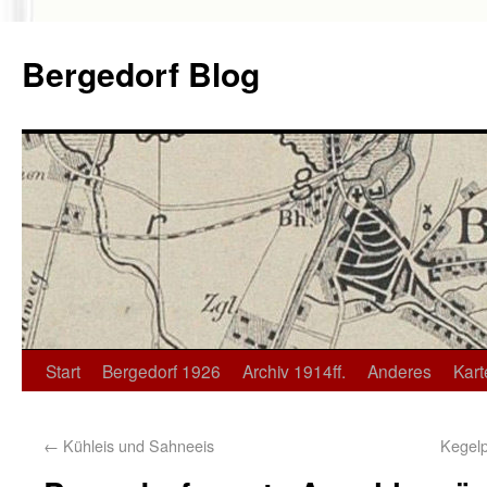
Bergedorf Blog
Start
Bergedorf 1926
Archiv 1914ff.
Anderes
Kart
←
Kühleis und Sahneeis
Kegelp