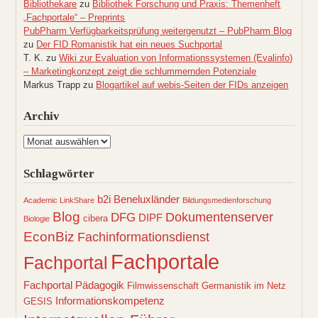
Bibliothekare
zu
Bibliothek Forschung und Praxis: Themenheft
„Fachportale“ – Preprints
PubPharm Verfügbarkeitsprüfung weitergenutzt – PubPharm Blog
zu
Der FID Romanistik hat ein neues Suchportal
T. K.
zu
Wiki zur Evaluation von Informationssystemen (Evalinfo)
– Marketingkonzept zeigt die schlummernden Potenziale
Markus Trapp
zu
Blogartikel auf webis-Seiten der FIDs anzeigen
Archiv
Archiv
Schlagwörter
b2i
Beneluxländer
Academic LinkShare
Bildungsmedienforschung
Blog
Dokumentenserver
DFG
DIPF
cibera
Biologie
EconBiz
Fachinformationsdienst
Fachportale
Fachportal
Fachportal Pädagogik
Filmwissenschaft
Germanistik im Netz
Informationskompetenz
GESIS