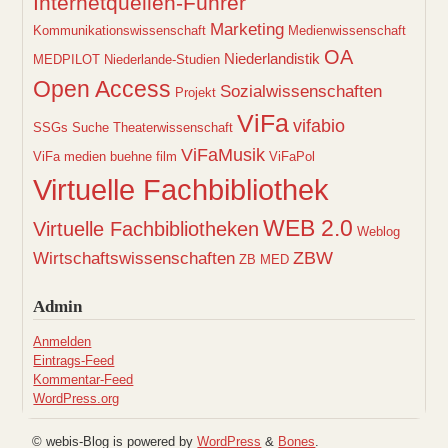
Internetquellen-Führer
Marketing
Kommunikationswissenschaft
Medienwissenschaft
OA
Niederlandistik
MEDPILOT
Niederlande-Studien
Open Access
Sozialwissenschaften
Projekt
ViFa
vifabio
SSGs
Suche
Theaterwissenschaft
ViFaMusik
ViFa medien buehne film
ViFaPol
Virtuelle Fachbibliothek
WEB 2.0
Virtuelle Fachbibliotheken
Weblog
ZBW
Wirtschaftswissenschaften
ZB MED
Admin
Anmelden
Eintrags-Feed
Kommentar-Feed
WordPress.org
© webis-Blog is powered by
WordPress
&
Bones
.