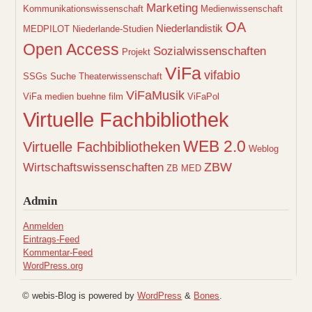
Marketing
Kommunikationswissenschaft
Medienwissenschaft
OA
Niederlandistik
MEDPILOT
Niederlande-Studien
Open Access
Sozialwissenschaften
Projekt
ViFa
vifabio
SSGs
Suche
Theaterwissenschaft
ViFaMusik
ViFa medien buehne film
ViFaPol
Virtuelle Fachbibliothek
WEB 2.0
Virtuelle Fachbibliotheken
Weblog
ZBW
Wirtschaftswissenschaften
ZB MED
Admin
Anmelden
Eintrags-Feed
Kommentar-Feed
WordPress.org
© webis-Blog is powered by
WordPress
&
Bones
.