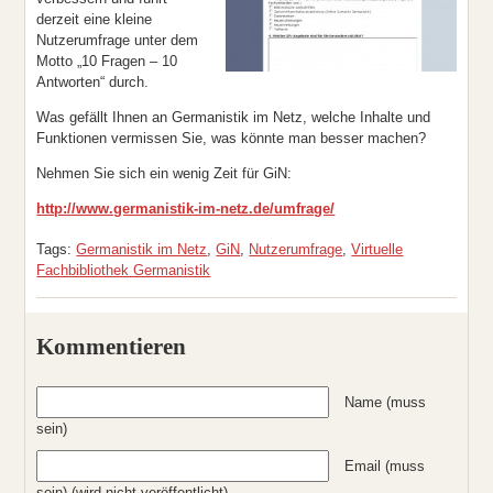
derzeit eine kleine
Nutzerumfrage unter dem
Motto „10 Fragen – 10
Antworten“ durch.
Was gefällt Ihnen an Germanistik im Netz, welche Inhalte und
Funktionen vermissen Sie, was könnte man besser machen?
Nehmen Sie sich ein wenig Zeit für GiN:
http://www.germanistik-im-netz.de/umfrage/
Tags:
Germanistik im Netz
,
GiN
,
Nutzerumfrage
,
Virtuelle
Fachbibliothek Germanistik
Kommentieren
Name (muss
sein)
Email (muss
sein) (wird nicht veröffentlicht)