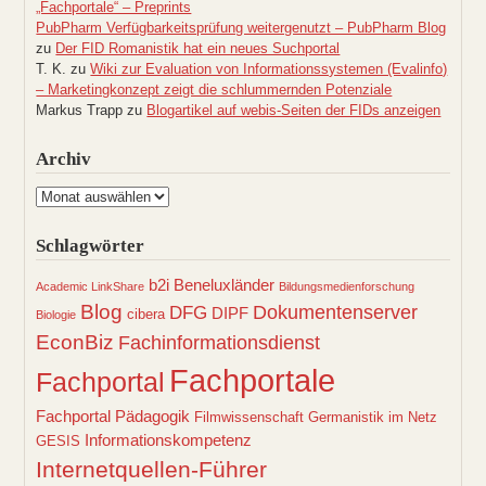
„Fachportale“ – Preprints
PubPharm Verfügbarkeitsprüfung weitergenutzt – PubPharm Blog
zu
Der FID Romanistik hat ein neues Suchportal
T. K.
zu
Wiki zur Evaluation von Informationssystemen (Evalinfo)
– Marketingkonzept zeigt die schlummernden Potenziale
Markus Trapp
zu
Blogartikel auf webis-Seiten der FIDs anzeigen
Archiv
Archiv
Schlagwörter
b2i
Beneluxländer
Academic LinkShare
Bildungsmedienforschung
Blog
Dokumentenserver
DFG
DIPF
cibera
Biologie
EconBiz
Fachinformationsdienst
Fachportale
Fachportal
Fachportal Pädagogik
Filmwissenschaft
Germanistik im Netz
Informationskompetenz
GESIS
Internetquellen-Führer