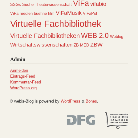
ViFa
vifabio
SSGs
Suche
Theaterwissenschaft
ViFaMusik
ViFa medien buehne film
ViFaPol
Virtuelle Fachbibliothek
WEB 2.0
Virtuelle Fachbibliotheken
Weblog
ZBW
Wirtschaftswissenschaften
ZB MED
Admin
Anmelden
Eintrags-Feed
Kommentar-Feed
WordPress.org
© webis-Blog is powered by
WordPress
&
Bones
.