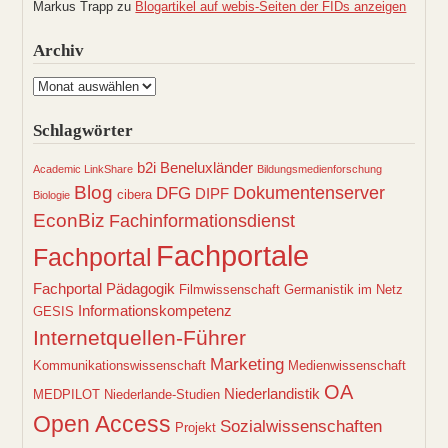
Markus Trapp
zu
Blogartikel auf webis-Seiten der FIDs anzeigen
Archiv
Archiv
Schlagwörter
b2i
Beneluxländer
Academic LinkShare
Bildungsmedienforschung
Blog
Dokumentenserver
DFG
DIPF
cibera
Biologie
EconBiz
Fachinformationsdienst
Fachportale
Fachportal
Fachportal Pädagogik
Filmwissenschaft
Germanistik im Netz
Informationskompetenz
GESIS
Internetquellen-Führer
Marketing
Kommunikationswissenschaft
Medienwissenschaft
OA
Niederlandistik
MEDPILOT
Niederlande-Studien
Open Access
Sozialwissenschaften
Projekt