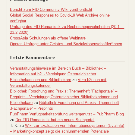
Bericht zum FID-Community-Wiki veröffentlicht
Global Social Responses to Covid-19 Web Archive online
verfügbar
Umfrage des FID Romanistik zu Recherchegewohnheiten (20.1. –
23.2.2020)
CrossAsia Schulungen als offene Webinare
Operas-Umfrage unter Geistes- und Sozialwissenschaftler*innen
Letzte Kommentare
Veranstaltungshinweise im Bereich Buch – Bibliothek –
Information auf b2i - Vereinigung Österreichischer
Bibliothekarinnen und Bibliothekare
zu
ViFa b2i nun mit
Veranstaltungskalender
Bibliothek Forschung und Praxis: Themenheft “Fachportale” –
Preprints - Vereinigung Österreichischer Bibliothekarinnen und
Bibliothekare
zu
Bibliothek Forschung und Praxis: Themenheft
„Fachportale“ – Preprints
PubPharm Verfügbarkeitsprüfung weitergenutzt – PubPharm Blog
zu
Der FID Romanistik hat ein neues Suchportal
T. K.
zu
Wiki zur Evaluation von Informationssystemen (Evalinfo)
– Marketingkonzept zeigt die schlummernden Potenziale